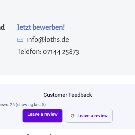
nd
Jetzt bewerben!
info@loths.de
Telefon: 07144 25873
Customer Feedback
iews:
26
(
showing last 5
)
Leave a review
Leave a review