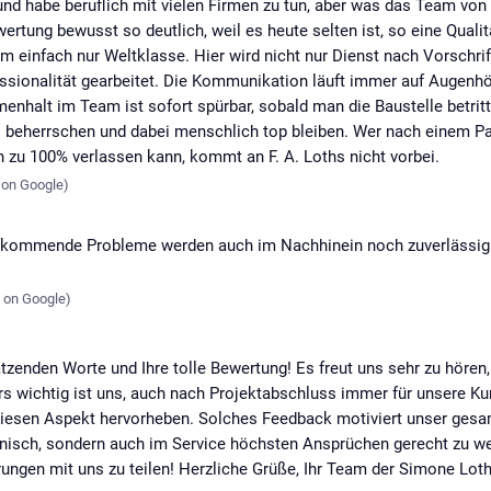
und habe beruflich mit vielen Firmen zu tun, aber was das Team von F
ertung bewusst so deutlich, weil es heute selten ist, so eine Qualit
am einfach nur Weltklasse. Hier wird nicht nur Dienst nach Vorschr
ssionalität gearbeitet. Die Kommunikation läuft immer auf Augenhö
nhalt im Team ist sofort spürbar, sobald man die Baustelle betritt.
beherrschen und dabei menschlich top bleiben. Wer nach einem Part
h zu 100% verlassen kann, kommt an F. A. Loths nicht vorbei.
,
on
Google
)
ufkommende Probleme werden auch im Nachhinein noch zuverlässig
,
on
Google
)
tzenden Worte und Ihre tolle Bewertung! Es freut uns sehr zu hören
rs wichtig ist uns, auch nach Projektabschluss immer für unsere 
diesen Aspekt hervorheben. Solches Feedback motiviert unser gesa
nisch, sondern auch im Service höchsten Ansprüchen gerecht zu wer
rungen mit uns zu teilen! Herzliche Grüße, Ihr Team der Simone L