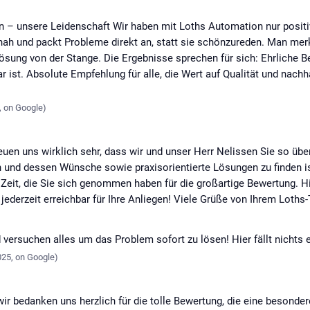
 – unsere Leidenschaft Wir haben mit Loths Automation nur posit
snah und packt Probleme direkt an, statt sie schönzureden. Man merk
lösung von der Stange. Die Ergebnisse sprechen für sich: Ehrliche 
ar ist. Absolute Empfehlung für alle, die Wert auf Qualität und nach
,
on
Google
)
reuen uns wirklich sehr, dass wir und unser Herr Nelissen Sie so üb
und dessen Wünsche sowie praxisorientierte Lösungen zu finden is
 Zeit, die Sie sich genommen haben für die großartige Bewertung. Hi
jederzeit erreichbar für Ihre Anliegen! Viele Grüße von Ihrem Loth
nd versuchen alles um das Problem sofort zu lösen! Hier fällt nichts
025
,
on
Google
)
ir bedanken uns herzlich für die tolle Bewertung, die eine besonde